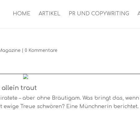
HOME
ARTIKEL
PR UND COPYWRITING
Magazine
|
0 Kommentare
 allein traut
iratete – aber ohne Bräutigam. Was bringt das, wenn
it ewige Treue schwören? Eine Münchnerin berichtet.