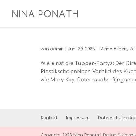
von
admin
|
Juni 30, 2023
|
Meine Arbeit
,
Ze
Wie einst die Tupper-Partys: Der Dir
PlastikschalenNach Vorbild des Küc
wie Mary Kay, Doterra oder Ringana a
Kontakt
Impressum
Datenschutzerkl
Copyright 2023
Nina Ponath
| Design & Umset