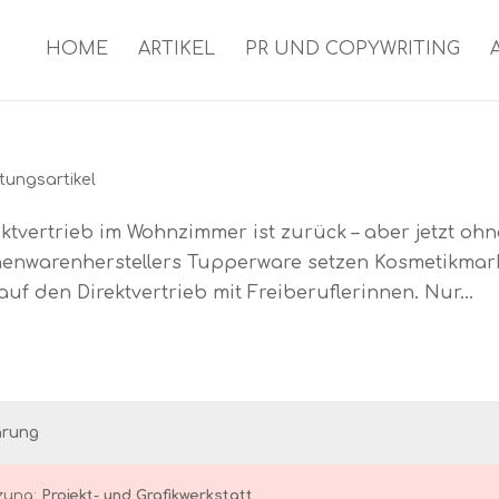
HOME
ARTIKEL
PR UND COPYWRITING
itungsartikel
ektvertrieb im Wohnzimmer ist zurück – aber jetzt ohn
henwarenherstellers Tupperware setzen Kosmetikmar
uf den Direktvertrieb mit Freiberuflerinnen. Nur...
ärung
zung:
Projekt- und Grafikwerkstatt