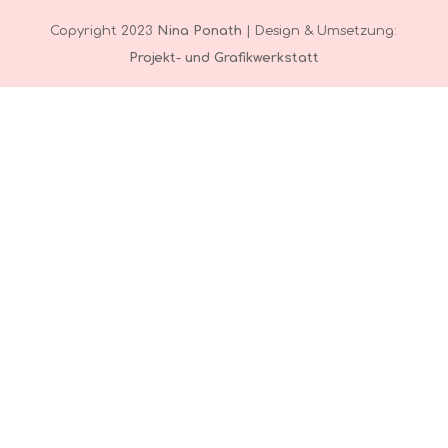
Copyright 2023
Nina Ponath
| Design & Umsetzung:
Projekt- und Grafikwerkstatt